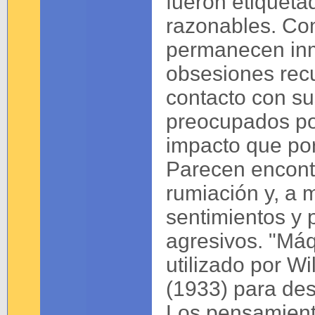
fueron etiquet
razonables. Com
permanecen inme
obsesiones recu
contacto con s
preocupados por
impacto que por
Parecen encont
rumiación y, a
sentimientos y 
agresivos. "Máq
utilizado por W
(1933) para des
Los pensamient