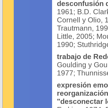
desconfusión d
1961; B.D. Clar
Cornell y Olio,
Trautmann, 1999
Little, 2005; M
1990; Stuthridg
trabajo de Red
Goulding y Gou
1977; Thunniss
expresión emoc
reorganización
"desconectar l