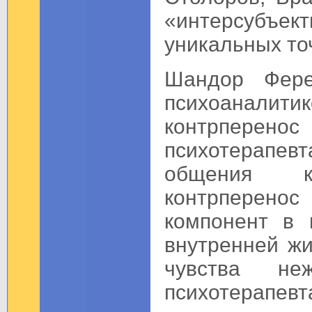
«интерсубъ
уникальных то
Шандор Фере
психоаналити
контрпере
психотерапевт
общения кл
контрперено
компонент в 
внутренней жи
чувства не
психотерапев