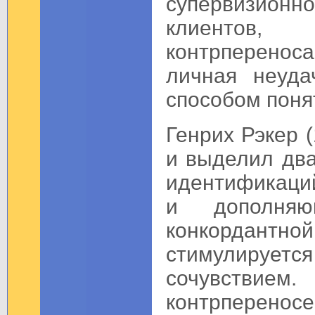
супервизионно
клиентов,
контрперенос
личная неуд
способом поня
Генрих Рэкер 
и выделил два
идентификаций
и дополняю
конкордантно
стимулируе
сочувстви
контрперенос