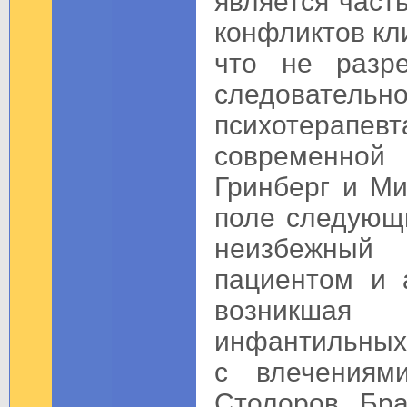
является час
конфликтов кли
что не разр
следователь
психотерап
современно
Гринберг и М
поле следующ
неизбежный 
пациентом и 
возникшая
инфантильных 
с влечениями
Столоров, Бр