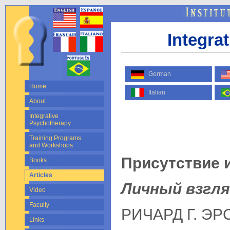
Integra
German
Home
Italian
About...
Integrative
Psychotherapy
Training Programs
and Workshops
Присутствие 
Books
Articles
Личный взгля
Video
Faculty
РИЧАРД Г. ЭР
Links