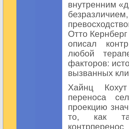
внутренним «д
безразличи
превосходство
Отто Кернберг 
описал конт
любой терапе
факторов: ист
вызванных кли
Хайнц Кохут
переноса сел
проекцию знач
то, как та
контрперен