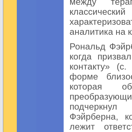
между тера
классическ
характеризо
аналитика на к
Рональд Фэйрб
когда призва
контакту» (с
форме близос
которая об
преобразующ
подчеркнул
Фэйрберна, к
лежит ответс