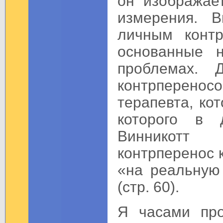
он изображае
измерения. 
личным контр
основанные 
проблемах. 
контрперенос
терапевта, ко
которого в д
Винникотт 
контрперенос 
«на реальную
(стр. 60).
Я часами про