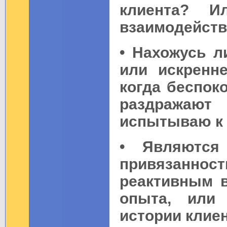
клиента? И
взаимодейст
• Нахожусь л
или искренн
когда беспок
раздражаю
испытываю к 
• Являются
привязаннос
реактивным 
опыта, или
истории клие