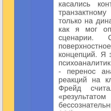
касались кон
транзактном
только на дин
как я мог о
сценарии.
поверхностно
концепций. Я 
психоаналитик
- перенос ан
реакций на к
Фрейд счита
«результа
бессознательн