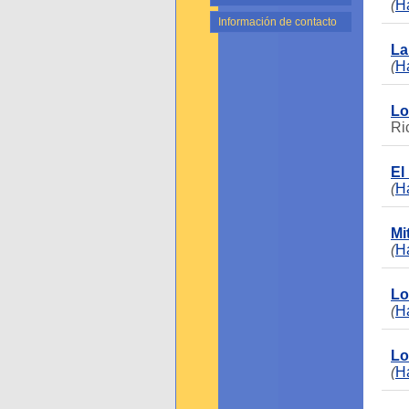
(
Ha
Información de contacto
La
(
Ha
Lo
Ri
El
(
Ha
Mi
(
Ha
Lo
(
Ha
Lo
(
Ha