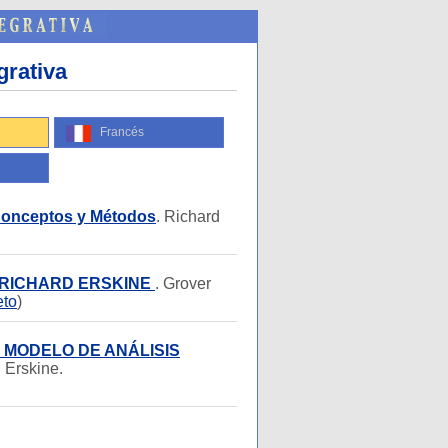
grativa
Francés
 Conceptos y Métodos
. Richard
ON RICHARD ERSKINE
. Grover
eto
)
 MODELO DE ANÁLISIS
. Erskine.