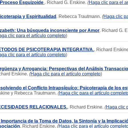
 Proceso Esquizoide
. Richard G. Erskine.
(
Haga clic para el a
icoterapia y Espiritualidad
. Rebecca Trautmann.
(
Haga clic pa
izabeth: Una búsqueda inconsciente por Amor
. Richard G. E
ga clic para el artículo completo
)
TODOS DE PSICOTERAPIA INTEGRATIVA.
. Richard Erskine
ga clic para el artículo completo
)
rgüenza y Arrogancia: Perspectivas del Análisis Transaccio
chard Erskine.
(
Haga clic para el artículo completo
)
solviendo el Conflicto Intrapsíquíco: Psicoterapia de los e
skine y Rebecca Trautmann.
(
Haga clic para el artículo complet
ECESIDADES RELACIONALES.
. Richard Erskine.
(
Haga clic p
 Importancia de la Toma de Datos, la Sintonía y la Implicació
sociación
. Richard Erskine.
(
Haga clic para el artículo complet