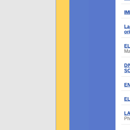
IM
La
or
EL
Ma
DI
S
EN
EL
LA
Ph