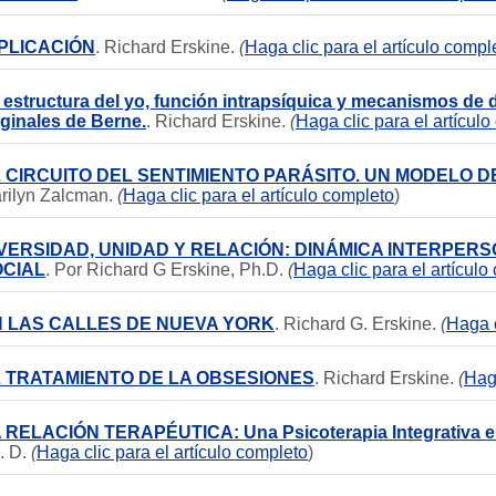
PLICACIÓN
. Richard Erskine.
(
Haga clic para el artículo compl
 estructura del yo, función intrapsíquica y mecanismos de 
iginales de Berne.
. Richard Erskine.
(
Haga clic para el artícul
 CIRCUITO DEL SENTIMIENTO PARÁSITO. UN MODELO D
rilyn Zalcman.
(
Haga clic para el artículo completo
)
VERSIDAD, UNIDAD Y RELACIÓN: DINÁMICA INTERPERS
OCIAL
. Por Richard G Erskine, Ph.D.
(
Haga clic para el artículo
 LAS CALLES DE NUEVA YORK
. Richard G. Erskine.
(
Haga c
 TRATAMIENTO DE LA OBSESIONES
. Richard Erskine.
(
Haga
 RELACIÓN TERAPÉUTICA: Una Psicoterapia Integrativa e
. D.
(
Haga clic para el artículo completo
)