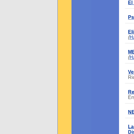
El
Ps
El
(
Ha
ME
(
Ha
Ve
Ri
Re
Er
N
La
Di