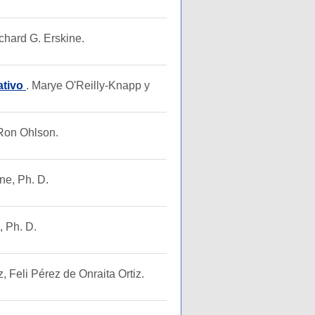
ichard G. Erskine.
ativo
. Marye O'Reilly-Knapp y
 Ron Ohlson.
ne, Ph. D.
, Ph. D.
, Feli Pérez de Onraita Ortiz.