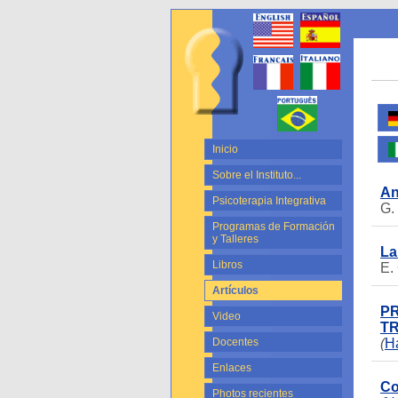
Inicio
Sobre el Instituto...
An
Psicoterapia Integrativa
G.
Programas de Formación
y Talleres
La
Libros
E.
Artículos
PR
Video
T
Docentes
(
Ha
Enlaces
Co
Photos recientes