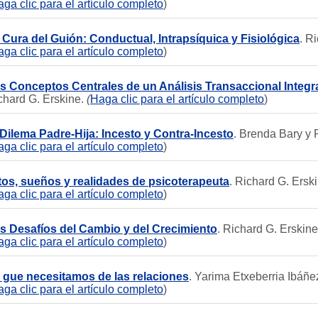
ga clic para el artículo completo
)
 Cura del Guión: Conductual, Intrapsíquica y Fisiológica
. R
ga clic para el artículo completo
)
s Conceptos Centrales de un Análisis Transaccional Integr
chard G. Erskine.
(
Haga clic para el artículo completo
)
 Dilema Padre-Hija: Incesto y Contra-Incesto
. Brenda Bary y
ga clic para el artículo completo
)
tos, sueños y realidades de psicoterapeuta
. Richard G. Erski
ga clic para el artículo completo
)
s Desafíos del Cambio y del Crecimiento
. Richard G. Erskine
ga clic para el artículo completo
)
 gue necesitamos de las relaciones
. Yarima Etxeberria Ibáñez
ga clic para el artículo completo
)