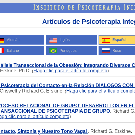
Artículos de Psicoterapia Inte
Alemán
Inglés
Español
Italiano
Portugués
Ruso
álisis Transaccional de la Obsesión: Integrando Diversos
 Erskine, Ph.D.
(
Haga clic para el artículo completo
)
 Psicoterapia del Contacto-en-la-Relación DIALOGOS C
 Criswell y Richard G. Erskine.
(
Haga clic para el artículo compl
OCESO RELACIONAL DE GRUPO: DESARROLLOS EN EL
RANSACCIONAL DE PSICOTERAPIA DE GRUPO
. Richard G
ga clic para el artículo completo
)
ntacto, Sintonía y Nuestro Tono Vagal
. Richard G. Erskine.