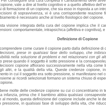
. Per conseguire una cura completa il cambiamento deve avveni
copione, vale a dire al livello cognitivo e a quello affettivo dell’es
si di formazione di un copione, che sia esso in risposta a un intr
cisioni di sopravvivenza, vi è una corrispondente reazione fisi
iamento è necessario anche al livello fisiologico del copione.
ta visione integrata della cura del copione implica che il c
nsioni: comportamentale, intrapsichica (affettiva e cognitiva), e 
Definizione di Copione
comprendere come curare il copione parto dalla definizione d
ecisioni, prese in qualsiasi fase dello sviluppo, che inibis
sibilità nella soluzione di problemi e nel relazionarsi con gli alt
to prese quando il soggetto è sotto pressione e la consapevolezz
ecisioni copione affiorano successivamente nella vita come li
gli altri, e la qualità della vita. Queste credenze copione, i
nto in cui il soggetto era sotto pressione, si manifestano nel
nsieme ai ricordi selezionati formano un sistema chiuso di esper
 copione.
ene molte delle credenze copione su cui ci concentriamo in te
a infanzia, prima che il bambino abbia qualsiasi consapevolez
e al mondo, questa definizione del copione include anche le de
o pressione, in qualsiasi fase di sviluppo della vita, che ridu