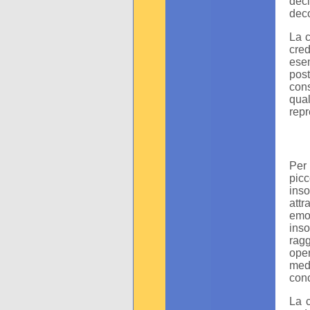
dec
deco
La c
cred
ese
post
cons
qual
repr
Per
pic
inso
attr
emoz
inso
rag
oper
med
conc
La c