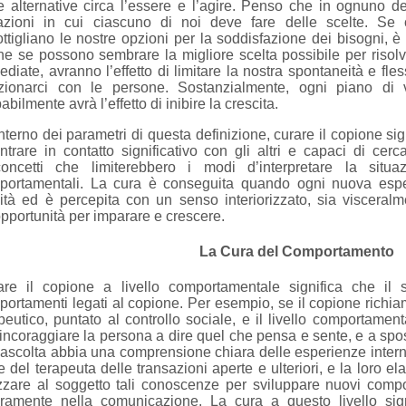
e alternative circa l’essere e l’agire. Penso che in ognuno 
uazioni in cui ciascuno di noi deve fare delle scelte. Se 
ttigliano le nostre opzioni per la soddisfazione dei bisogni, è
e se possono sembrare la migliore scelta possibile per risolv
diate, avranno l’effetto di limitare la nostra spontaneità e fless
azionarci con le persone. Sostanzialmente, ogni piano di v
abilmente avrà l’effetto di inibire la crescita.
interno dei parametri di questa definizione, curare il copione si
ntrare in contatto significativo con gli altri e capaci di cer
concetti che limiterebbero i modi d’interpretare la situa
portamentali. La cura è conseguita quando ogni nuova espe
ità ed è percepita con un senso interiorizzato, sia visceral
pportunità per imparare e crescere.
La Cura del Comportamento
are il copione a livello comportamentale significa che il
ortamenti legati al copione. Per esempio, se il copione richiama
peutico, puntato al controllo sociale, e il livello comportame
’incoraggiare la persona a dire quel che pensa e sente, e a sposta
ascolta abbia una comprensione chiara delle esperienze intern
e del terapeuta delle transazioni aperte e ulteriori, e la loro el
izzare al soggetto tali conoscenze per sviluppare nuovi comp
aramente nella comunicazione. La cura a questo livello sign