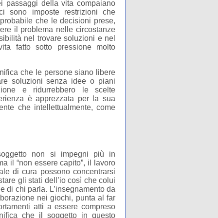
dei passaggi della vita compaiano
ci sono imposte restrizioni che
 probabile che le decisioni prese,
ere il problema nelle circostanze
ibilità nel trovare soluzioni e nel
ita fatto sotto pressione molto
gnifica che le persone siano libere
care soluzioni senza idee o piani
zione e ridurrebbero le scelte
rienza è apprezzata per la sua
mente che intellettualmente, come
 soggetto non si impegni più in
 il “non essere capito”, il lavoro
ntale di cura possono concentrarsi
re gli stati dell’io così che colui
e di chi parla. L’insegnamento da
aborazione nei giochi, punta al far
ortamenti atti a essere compreso
ifica che il soggetto in questo