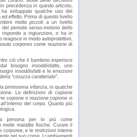
el curarlo. Molte delle decisioni
e in precedenza in questo articolo,
 ha sviluppato qualche uso del
 effetto. Prima di questo livello
ambini molto piccoli a un livello
no del periodo senso-motorio dello
, risponde a ingiunzioni, o ha in
o reagisce in modo autoprotettivo,
 tessuto corporeo come reazione di
tro ciò che il bambino esperisce
dal bisogno insoddisfatto, uno
isogni insoddisfatti e le emozioni
ella “corazza caratteriale”.
la primissima infanzia, in qualche
ione. Le definizioni di copione
one copione o reazione copione vi
 all’interno del corpo. Quanto più
ologica.
ella persona per lo più come
molte malattie fisiche. Curare il
e corporee, e le restrizioni interne
ente nel suo corpo. I cambiamenti