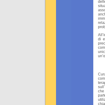
dell
sit
asso
anch
imme
rel
prob
All’
di e
pre
com
unic
un’o
Cur
comp
tera
sull
che 
part
util
chi