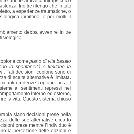
re anche al livello intrapsichico
istenza. Inoltre ritengo che in tutti
oietto, a esperienze traumatiche, o
ologica inibitoria, e per molti il
ambiamento debba avvenire in tre
fisiologica.
i copione come
piano di vita basato
cono la spontaneità e limitano la
ri
. Tali decisioni copione sono di
a di scelte alternative è limitata.
mitanti credenze copione circa il
nsieme ai sentimenti repressi nel
 comportamento interno ed esterno,
ire la vita. Questo sistema chiuso
rapia siano decisioni prese nella
za delle sue alternative circa lo
cisioni prese mentre l’individuo è
cono la percezione delle opzioni e