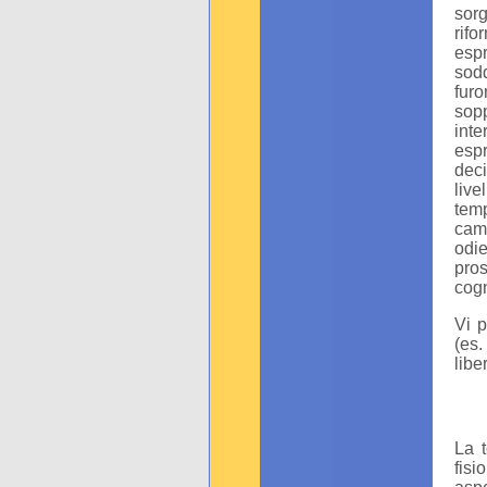
sor
rifo
espr
sodd
furo
sop
int
espr
deci
liv
tem
camb
odie
pros
cogn
Vi 
(es
libe
La t
fisi