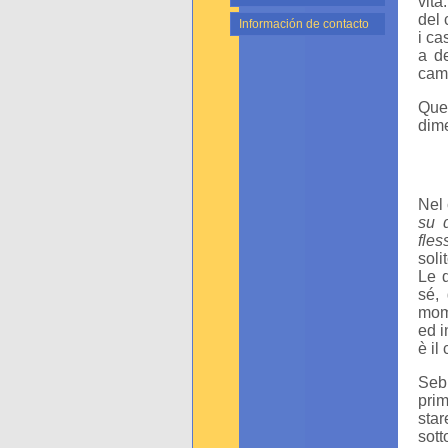
vita
del 
Información de contacto
i ca
a de
camb
Ques
dime
Nel 
su d
fles
soli
Le d
sé, 
mome
ed i
è il
Sebb
prim
star
sott