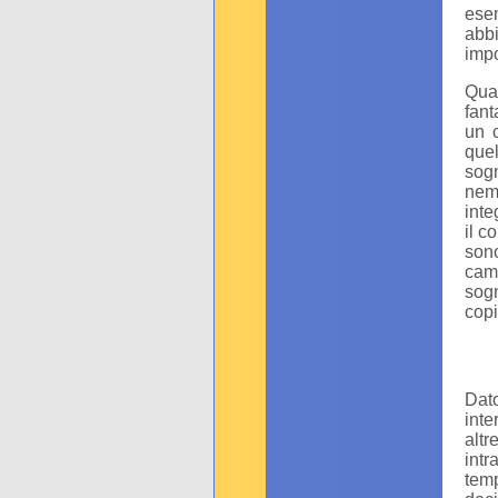
esem
abbi
impo
Qua
fant
un c
que
sog
nem
inte
il c
sono
camb
sog
cop
Dato
inte
altr
intr
tem