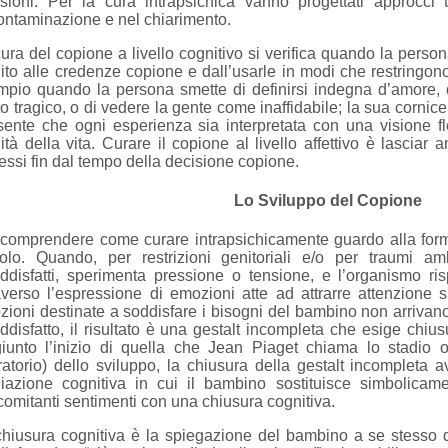
isioni. Per la cura intrapsichica vanno progettati approcci 
ntaminazione e nel chiarimento.
ura del copione a livello cognitivo si verifica quando la pers
ito alle credenze copione e dall’usarle in modi che restringono
mpio quando la persona smette di definirsi indegna d’amore,
o tragico, o di vedere la gente come inaffidabile; la sua cornice 
ente che ogni esperienza sia interpretata con una visione fles
ità della vita. Curare il copione al livello affettivo è lasciar
essi fin dal tempo della decisione copione.
Lo Sviluppo del Copione
 comprendere come curare intrapsichicamente guardo alla for
colo. Quando, per restrizioni genitoriali e/o per traumi am
ddisfatti, sperimenta pressione o tensione, e l’organismo ri
averso l’espressione di emozioni atte ad attrarre attenzione s
ioni destinate a soddisfare i bisogni del bambino non arrivan
ddisfatto, il risultato è una gestalt incompleta che esige chi
giunto l’inizio di quella che Jean Piaget chiama lo stadio o
atorio) dello sviluppo, la chiusura della gestalt incompleta 
iazione cognitiva in cui il bambino sostituisce simbolicame
omitanti sentimenti con una chiusura cognitiva.
hiusura cognitiva è la spiegazione del bambino a se stesso d