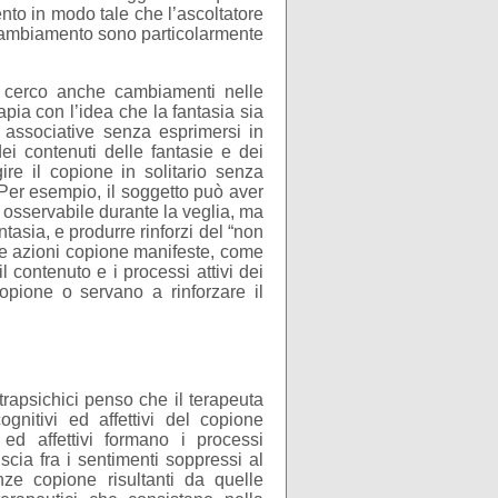
to in modo tale che l’ascoltatore
di cambiamento sono particolarmente
e cerco anche cambiamenti nelle
apia con l’idea che la fantasia sia
i associative senza esprimersi in
i contenuti delle fantasie e dei
re il copione in solitario senza
er esempio, il soggetto può aver
o osservabile durante la veglia, ma
tasia, e produrre rinforzi del “non
le azioni copione manifeste, come
l contenuto e i processi attivi dei
opione o servano a rinforzare il
rapsichici penso che il terapeuta
ognitivi ed affettivi del copione
 ed affettivi formano i processi
scia fra i sentimenti soppressi al
ze copione risultanti da quelle