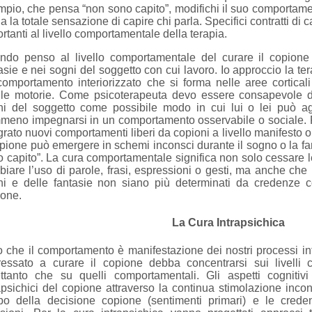
pio, che pensa “non sono capito”, modifichi il suo comportamen
a la totale sensazione di capire chi parla. Specifici contratti 
rtanti al livello comportamentale della terapia.
ndo penso al livello comportamentale del curare il copion
asie e nei sogni del soggetto con cui lavoro. Io approccio la ter
omportamento interiorizzato che si forma nelle aree cortical
lle motorie. Come psicoterapeuta devo essere consapevole de
ni del soggetto come possibile modo in cui lui o lei può agi
meno impegnarsi in un comportamento osservabile o sociale. P
grato nuovi comportamenti liberi da copioni a livello manifesto 
opione può emergere in schemi inconsci durante il sogno o la fan
 capito”. La cura comportamentale significa non solo cessare 
iare l’uso di parole, frasi, espressioni o gesti, ma anche che i
ni e delle fantasie non siano più determinati da credenze c
ione.
La Cura Intrapsichica
 che il comportamento è manifestazione dei nostri processi int
ressato a curare il copione debba concentrarsi sui livelli c
ettanto che su quelli comportamentali. Gli aspetti cognitivi
apsichici del copione attraverso la continua stimolazione incon
po della decisione copione (sentimenti primari) e le creden