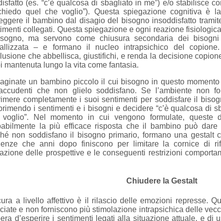
isfatto (es. “c’è qualcosa di sbagliato in me”) e/o stabilisce c
chiedo quel che voglio”). Questa spiegazione cognitiva è la
eggere il bambino dal disagio del bisogno insoddisfatto trami
imenti collegati. Questa spiegazione e ogni reazione fisiologi
bisogno, ma servono come chiusura secondaria dei bisogni 
stallizzata – e formano il nucleo intrapsichico del copion
llusione che abbellisca, giustifichi, e renda la decisione copion
i mantenuta lungo la vita come fantasia.
ginate un bambino piccolo il cui bisogno in questo momento è d
accudenti che non glielo soddisfano. Se l’ambiente non f
imere completamente i suoi sentimenti per soddisfare il bisogn
rimendo i sentimenti e i bisogni e decidere “c’è qualcosa di s
 voglio”. Nel momento in cui vengono formulate, queste d
babilmente la più efficace risposta che il bambino può dare 
hé non soddisfano il bisogno primario, formano una gestalt cri
denze che anni dopo finiscono per limitare la cornice di ri
tazione delle prospettive e le conseguenti restrizioni comportam
Chiudere la Gestalt
ura a livello affettivo è il rilascio delle emozioni represse.
sciate e non forniscono più stimolazione intrapsichica delle ve
bera d’esperire i sentimenti legati alla situazione attuale, e d