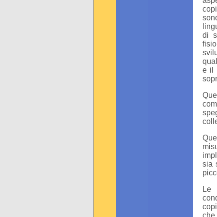
aspe
copi
son
ling
di s
fisi
svil
qual
e il
sop
Ques
com
speg
coll
Ques
mis
impl
sia 
picc
Le 
cond
copi
che 