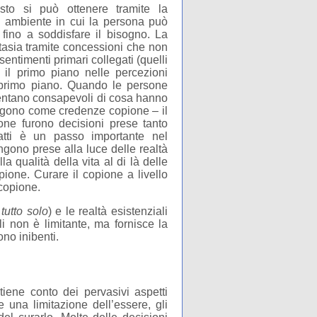
sto si può ottenere tramite la
 un ambiente in cui la persona può
 fino a soddisfare il bisogno. La
ntasia tramite concessioni che non
 sentimenti primari collegati (quelli
il primo piano nelle percezioni
n primo piano. Quando le persone
ventano consapevoli di cosa hanno
tengono come credenze copione – il
one furono decisioni prese tanto
atti è un passo importante nel
gono prese alla luce delle realtà
la qualità della vita al di là delle
pione. Curare il copione a livello
 copione.
o
tutto solo
) e le realtà esistenziali
ali non è limitante, ma fornisce la
ono inibenti.
tiene conto dei pervasivi aspetti
e una limitazione dell’essere, gli