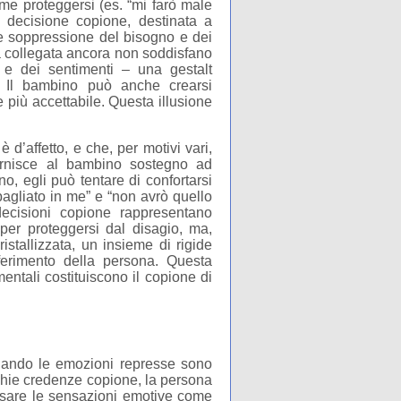
ome proteggersi (es. “mi farò male
 decisione copione, destinata a
te soppressione del bisogno e dei
ca collegata ancora non soddisfano
e dei sentimenti – una gestalt
e. Il bambino può anche crearsi
e più accettabile. Questa illusione
’affetto, e che, per motivi vari,
ornisce al bambino sostegno ad
o, egli può tentare di confortarsi
bagliato in me” e “non avrò quello
ecisioni copione rappresentano
per proteggersi dal disagio, ma,
stallizzata, un insieme di rigide
ferimento della persona. Questa
entali costituiscono il copione di
 Quando le emozioni represse sono
cchie credenze copione, la persona
i usare le sensazioni emotive come