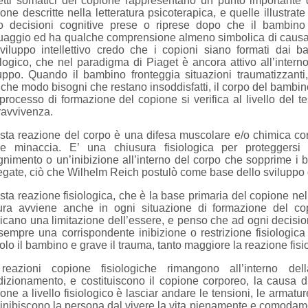
tti somatici del copione rappresentano un punto importante d
one descritte nella letteratura psicoterapica, e quelle illustrat
o decisioni cognitive prese o riprese dopo che il bambino
uaggio ed ha qualche comprensione almeno simbolica di causa ed
viluppo intellettivo credo che i copioni siano formati dai b
ologico, che nel paradigma di Piaget è ancora attivo all’inter
uppo. Quando il bambino fronteggia situazioni traumatizzanti
che modo bisogni che restano insoddisfatti, il corpo del bambin
 processo di formazione del copione si verifica al livello del
ravvivenza.
ta reazione del corpo è una difesa muscolare e/o chimica con
e minaccia. E’ una chiusura fisiologica per proteggersi 
nimento o un’inibizione all’interno del corpo che sopprime i b
egate, ciò che Wilhelm Reich postulò come base dello sviluppo d
ta reazione fisiologica, che è la base primaria del copione nel
ura avviene anche in ogni situazione di formazione del cop
icano una limitazione dell’essere, e penso che ad ogni decisi
sempre una corrispondente inibizione o restrizione fisiologica
olo il bambino e grave il trauma, tanto maggiore la reazione fisi
reazioni copione fisiologiche rimangono all’interno d
izionamento, e costituiscono il copione corporeo, la causa di 
one a livello fisiologico è lasciar andare le tensioni, le armatur
inibiscono la persona dal vivere la vita pienamente e comodam