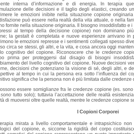
gente interna d’informazione e di energia. In terapia que
rmulazione delle decisioni e il taglio degli elastici, creando
imere le emozioni inibite nella situazione copione originaria
isfazione può essere nella realtà della vita attuale, o nella fa
no fornite nella situazione originaria. Il bisogno insoddisfatto e i
pressi al tempo della decisione copione) non dominano più 
erne; la gestalt è completata e nuove esperienze arrivano i
imono le emozioni represse e i sentimenti collegati spesso di
so circa se stessi, gli altri, e la vita, e cosa ancora oggi man
ello cognitivo del copione. Riconoscere che le credenze copi
po prima per proteggersi dal disagio di bisogni insoddisf
iamento del livello cognitivo del copione. Nuove decisioni ven
rne, decisioni che potenziano la visione di sé, degli altri, e del
pettive al tempo in cui la persona era sotto l’influenza del co
itivo significa che la persona non è più limitata dalle credenze
possono essere somiglianze fra le credenze copione (es. son
.
sono
tutto solo); tuttavia l’accettazione delle realtà esistenzi
rtà di muoversi oltre quelle realtà, mentre le credenze copione s
I Copioni Corporei
erapia mirata a livello comportamentale e intrapsichico non 
ologici del copione, e, siccome la rigidità del corpo costituisc