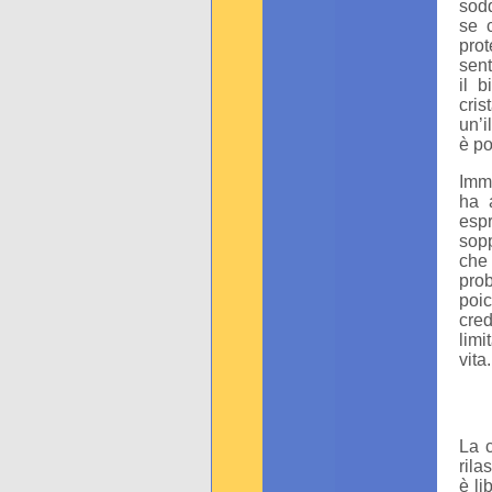
sodd
se 
prot
sent
il 
cri
un’i
è po
Imma
ha 
espr
sopp
che
pro
poic
cre
limi
vita.
La c
rila
è li