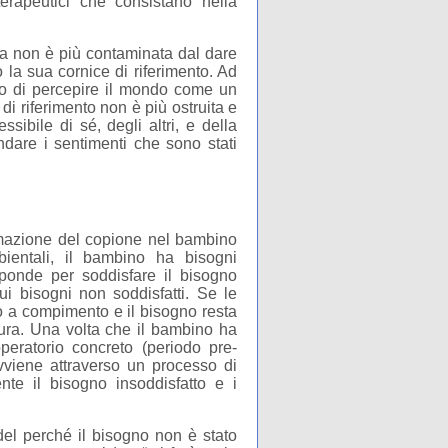
terapeutici che consistano nella
ona non è più contaminata dal dare
 la sua cornice di riferimento. Ad
 o di percepire il mondo come un
di riferimento non è più ostruita e
sibile di sé, degli altri, e della
 andare i sentimenti che sono stati
mazione del copione nel bambino
bientali, il bambino ha bisogni
sponde per soddisfare il bisogno
ui bisogni non soddisfatti. Se le
o a compimento e il bisogno resta
usura. Una volta che il bambino ha
peratorio concreto (periodo pre-
avviene attraverso un processo di
nte il bisogno insoddisfatto e i
el perché il bisogno non è stato