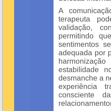
A comunicaçã
terapeuta pod
validação, co
permitindo qu
sentimentos s
adequada por p
harmonização
estabilidade 
desmanche a neg
experiência t
consciente d
relacionamento(