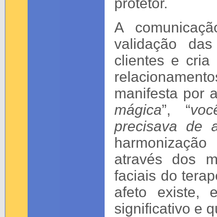
protetor.
A comunicaç
validação das
clientes e cri
relacionament
manifesta por 
mágica
”, “
voc
precisava de 
harmonização 
através dos m
faciais do tera
afeto existe,
significativo e