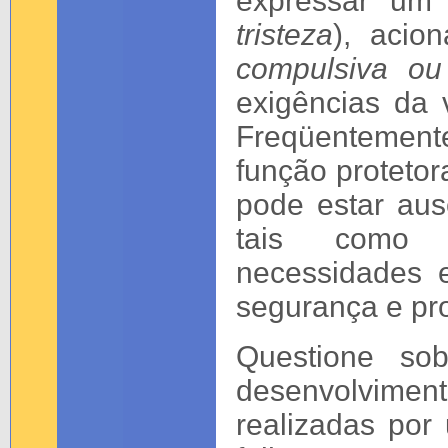
expressar um 
tristeza
), acio
compulsiva ou
exigências da 
Freqüentement
função protetor
pode estar aus
tais como 
necessidades 
segurança e pr
Questione so
desenvolviment
realizadas por