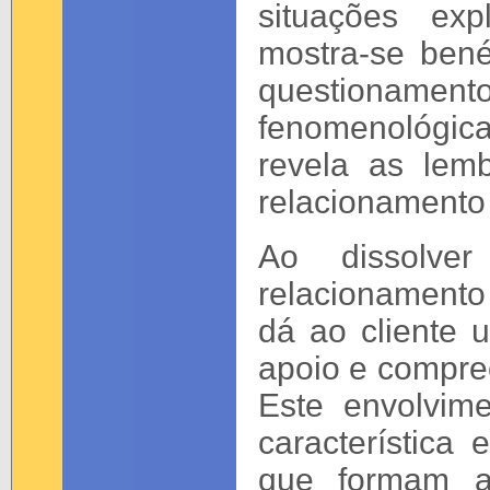
situações exp
mostra-se bené
questioname
fenomenológic
revela as lem
relacionamento
Ao dissolve
relacionamento
dá ao cliente 
apoio e compr
Este envolvim
característica
que formam a