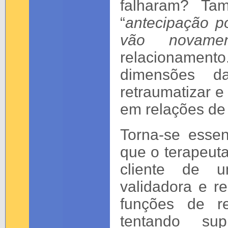
falharam? Ta
“
antecipação po
vão novame
relacionamento
dimensões d
retraumatizar e 
em relações de 
Torna-se essen
que o terapeut
cliente de u
validadora e r
funções de re
tentando su