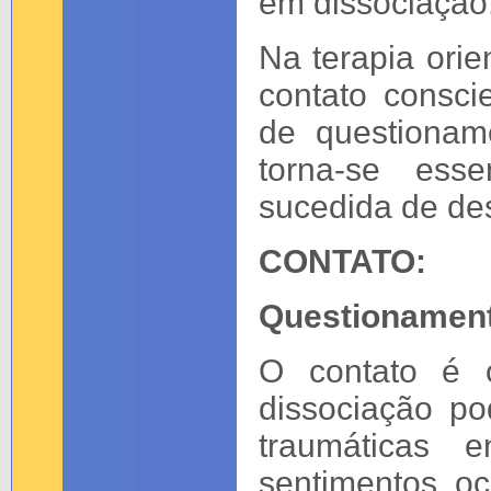
em dissociação
Na terapia ori
contato consci
de questionam
torna-se ess
sucedida de de
CONTATO:
Questionament
O contato é 
dissociação po
traumáticas 
sentimentos o