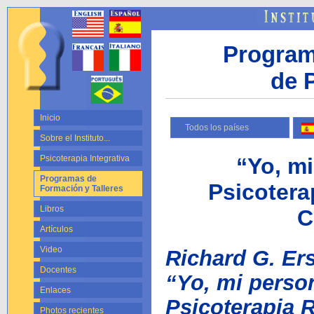
Program
de P
Inicio
Todos los países
Sobre el Instituto...
“Yo, m
Psicoterapia Integrativa
Programas de
Psicotera
Formación y Talleres
Libros
C
Artículos
Video
Richard G. Er
Docentes
“Yo, mi perso
Enlaces
Psicoterapia R
Photos recientes