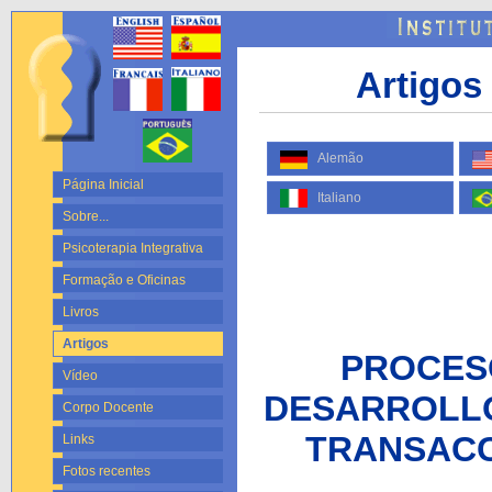
Artigos 
Alemão
Página Inicial
Italiano
Sobre...
Psicoterapia Integrativa
Formação e Oficinas
Livros
Artigos
PROCES
Vídeo
DESARROLLO
Corpo Docente
TRANSACC
Links
Fotos recentes