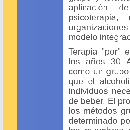
aplicación d
psicoterapia
organizacione
modelo integra
Terapia "por" e
los años 30 A
como un grupo s
que el alcoho
individuos nec
de beber. El p
los métodos gr
determinado po