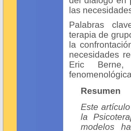
del diálogo en
las necesidade
Palabras clav
terapia de grupo
la confrontacio
necesidades rel
Eric Berne,
fenomenológic
Resumen
Este artícul
la Psicoter
modelos ha