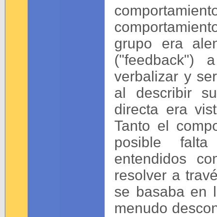
comportamiento
comportamient
grupo era alen
("feedback")
verbalizar y se
al describir s
directa era vi
Tanto el comp
posible falt
entendidos co
resolver a travé
se basaba en l
menudo descone