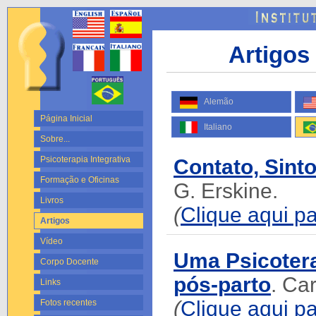
Artigos 
Alemão
Página Inicial
Italiano
Sobre...
Psicoterapia Integrativa
Contato, Sint
Formação e Oficinas
G. Erskine.
Livros
(
Clique aqui pa
Artigos
Vídeo
Uma Psicotera
Corpo Docente
pós-parto
. Ca
Links
(
Clique aqui pa
Fotos recentes