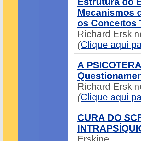
Estrutura do 
Mecanismos d
os Conceitos 
Richard Erskin
(
Clique aqui pa
A PSICOTERA
Questionamen
Richard Erskin
(
Clique aqui pa
CURA DO SC
INTRAPSÍQUI
Erskine.