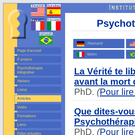
Psychoth
Allemand
Page d'accueil
Italien
À propos
Psychothérapie
La Vérité te l
Intégrative
avant la mort 
Ateliers
PhD.
(
Pour lire
Livres
Articles
Vidéo
Que dites-vous
Formateurs
Psychothérapi
Liens
PhD.
(
Pour lire
Fotos actuales